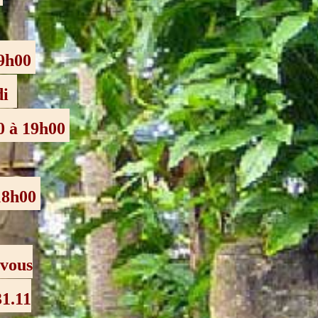
19h00
di
0 à 19h00
 18h00
-vous
31.11