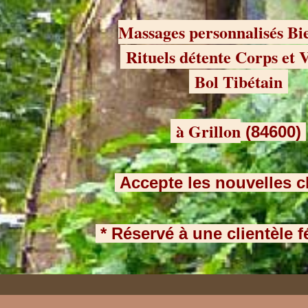
Massages personnalisés Bi
Rituels détente Corps et
Bol Tibétain
à Grillon
(84600)
Accepte les nouvelles c
* Réservé à une clientèle 