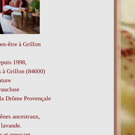
en-être à Grillon
epuis 1998,
s à Grillon (84600)
ature
vaucluse
 la Drôme Provençale
ênes ancestraux,
 lavande.
e et reposant