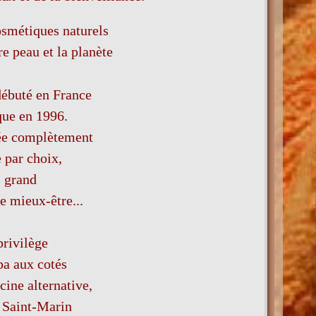
osmétiques naturels
e peau et la planète
débuté en France
que en 1996.
sée complètement
 par choix,
s grand
e mieux-être...
privilège
pa aux cotés
ine alternative,
e Saint-Marin