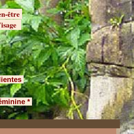
en-être
 Visage
lientes
féminine *