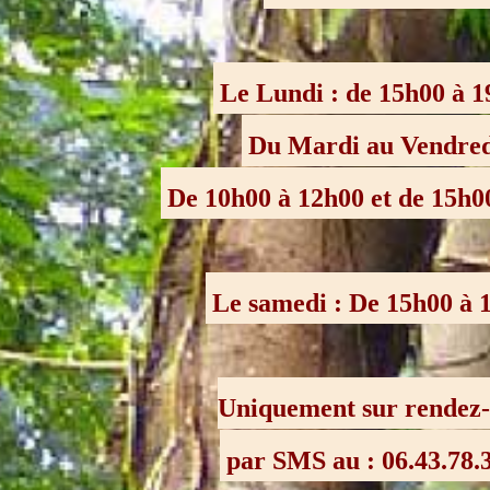
Le Lundi : de 15h00 à 
Du Mardi au Vendre
De 10h00 à 12h00 et de 15h0
Le samedi : De 15h00 à
Uniquement sur rendez
par SMS au : 06.43.78.