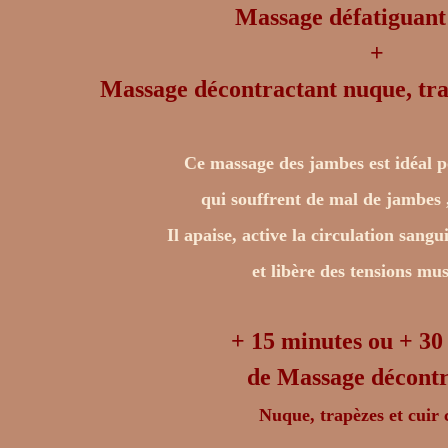
Massage défatiguant
+
Massage décontractant nuque, tra
Ce massage des jambes est idéal p
qui souffrent de mal de jambes 
Il apaise, active la circulation san
et libère des tensions mu
+ 15 minutes ou + 30
de Massage décontr
Nuque, trapèzes et cuir 