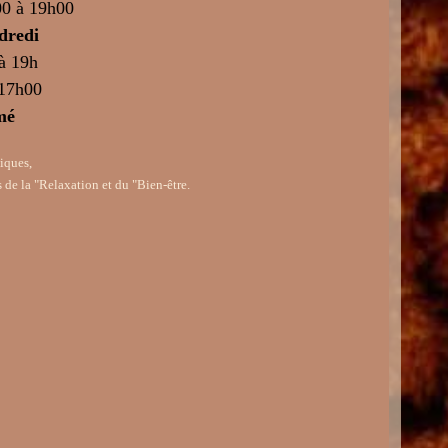
00 à 19h00
dredi
 à 19h
 17h00
mé
iques,
 de la "Relaxation et du "Bien-ê
tre.