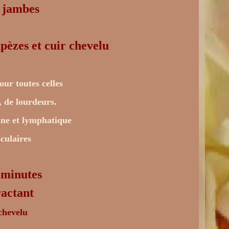
 jambes
pèzes et cuir chevelu
our toutes celles
, de lourdeurs.
guine et lymphatique
sculaires
 minutes
actant
chevelu