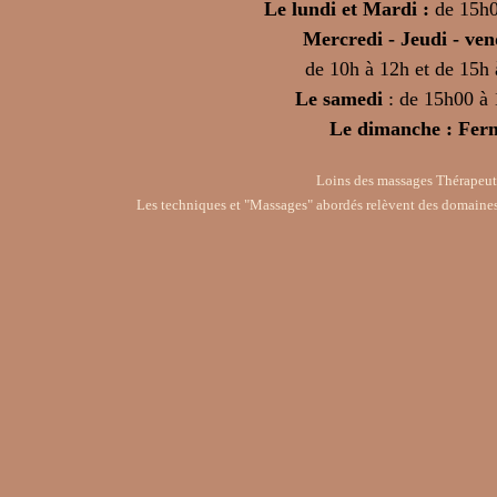
Le lundi et Mardi :
de 15h
Mercredi - Jeudi - ven
de 10h à 12h et de 15h
Le samedi
: de 15h00 à
Le dimanche : Fer
Loins des massages Thérapeut
Les techniques et "Massages" abordés relèvent des domaines