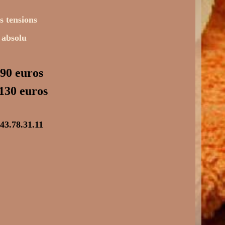
les tensions
e absolu
 90 euros
 130 euros
43.78.31.11
s