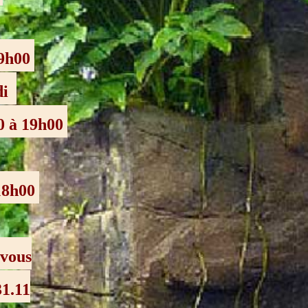
19h00
di
0 à 19h00
 18h00
-vous
31.11