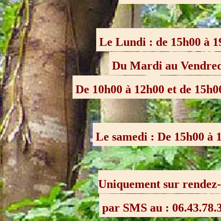
Le Lundi : de 15h00 à 
Du Mardi au Vendre
De 10h00 à 12h00 et de 15h0
Le samedi : De 15h00 à
Uniquement sur rendez
par SMS au : 06.43.78.