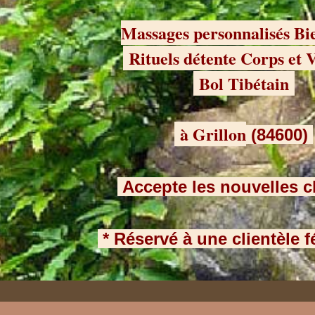
Massages personnalisés Bi
Rituels détente Corps et
Bol Tibétain
à Grillon
(84600)
Accepte les nouvelles c
* Réservé à une clientèle 