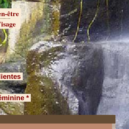
en-être
 Visage
lientes
féminine *